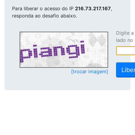
Para liberar o acesso
do IP
216.73.217.167
,
responda ao desafio abaixo.
Digite 
lado no
[trocar imagem]